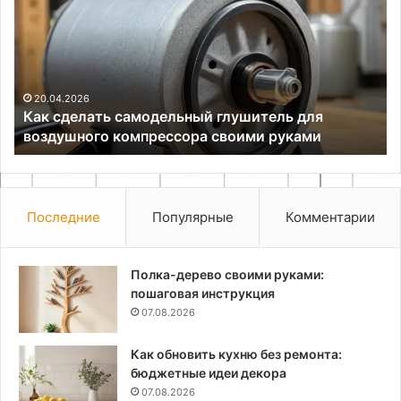
самодельный
ст
глушитель
ве
для
св
воздушного
ру
компрессора
своими
20.04.2026
Как сделать самодельный глушитель для
руками
воздушного компрессора своими руками
Последние
Популярные
Комментарии
Полка-дерево своими руками:
пошаговая инструкция
07.08.2026
Как обновить кухню без ремонта:
бюджетные идеи декора
07.08.2026