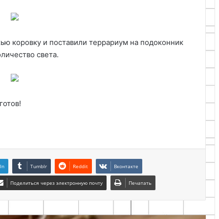
ью коровку и поставили террариум на подоконник
оличество света.
готов!
In
Tumblr
Reddit
Вконтакте
Поделиться через электронную почту
Печатать