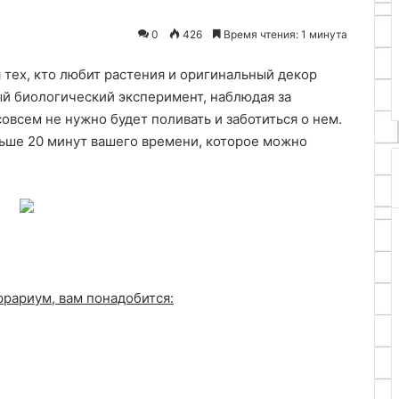
20.11.2025
в
деревянной
8 предметов декора, которые
0
426
Время чтения: 1 минута
интерьер
цветов своими
дизайнеры добавляют в
для
интерьер для вау-эффекта
я тех, кто любит растения и оригинальный декор
вау-
эффекта
ый биологический эксперимент, наблюдая за
овсем не нужно будет поливать и заботиться о нем.
ньше 20 минут вашего времени, которое можно
ррариум, вам понадобится: