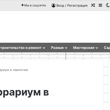
Случай
Sid
Мы в соцсетях
Вход / Регистрация
троительство и ремонт
Разные
Мастерская
Сад
ариум в лампочке
8
ррариум в
предметов
декора,
которые
дизайнеры
добавляют