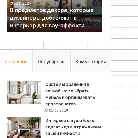
10.05.2026
02.05.2026
своими
из
Как сделать декоративный
Органайзер
руками
обычной
плафон из ниток своими
уборов сво
вешалки
руками
обычной в
Последние
Популярные
Комментарии
Системы хранения в
ванной: как выбрать
мебель и организовать
пространство
05.08.2026
Интерьер с душой: как
сделать дом отражением
вашей личности