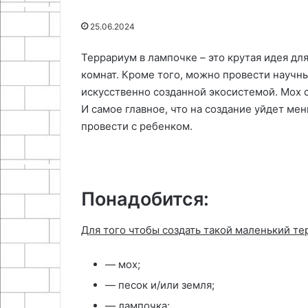
29.04.2026
китайского
руками
Изготовление 
25.06.2024
25.06.2024
адаптера
Как сделать Wi-Fi антенну для
этажерки для 
китайского адаптера
руками
Террариум в лампочке – это крутая идея дл
комнат. Кроме того, можно провести научн
искусственно созданной экосистемой. Мох с
И самое главное, что на создание уйдет ме
провести с ребенком.
Понадобится:
Для того чтобы создать такой маленький те
— мох;
— песок и/или земля;
— лампочка;