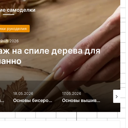
ие самоделки
ики рукоделия
18.05.2026
 батика: инструменты и
ка к росписи
17.05.2026
16.05.2026
15.05.20
вы бисероплетения и организация творческого пространства
Основы вышивания крестиком материалы и инструменты для начинающих
Как сделать точечную роспись тарелки для новичков