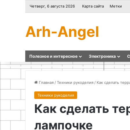
Четверг, 6 августа 2026
Карта сайта
Метки
Arh-Angel
Полезное и интересное
Электроника
С
Главная
/
Техники рукоделия
/
Как сделать терр
Техники рукоделия
Как
Изготовление
Как сделать те
сделать
деревянной
Wi-
этажерки
i
для
лампочке
антенну
цветов
для
своими