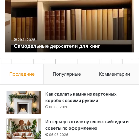
для
ку
книг
те
в
оф
ин
ма
W
29.11.2025
Самодельные держатели для книг
Последние
Популярные
Комментарии
Как сделать камин из картонных
коробок своими руками
06.08.2026
Интерьер в стиле путешествий: идеи и
советы по оформлению
06.08.2026