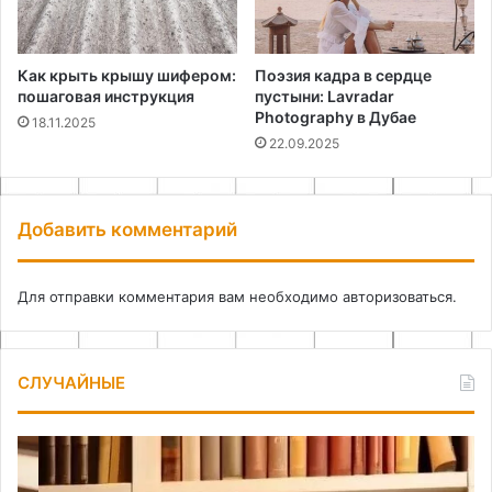
Как крыть крышу шифером:
Поэзия кадра в сердце
пошаговая инструкция
пустыни: Lavradar
Photography в Дубае
18.11.2025
22.09.2025
Добавить комментарий
Для отправки комментария вам необходимо
авторизоваться
.
СЛУЧАЙНЫЕ
Самодельные
Пр
держатели
по