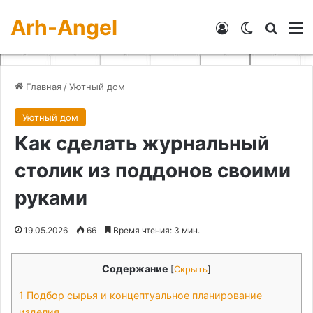
Arh-Angel
Войти
Switch skin
Искат
М
Главная
/
Уютный дом
Уютный дом
Как сделать журнальный
столик из поддонов своими
руками
19.05.2026
66
Время чтения: 3 мин.
Содержание
[
Скрыть
]
1
Подбор сырья и концептуальное планирование
изделия