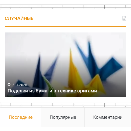
СЛУЧАЙНЫЕ
Поделки
Ор
из
хр
бумаги
на
в
ку
технике
ид
оригами
и
ре
дл
ид
18.11.2025
Поделки из бумаги в технике оригами
по
Последние
Популярные
Комментарии