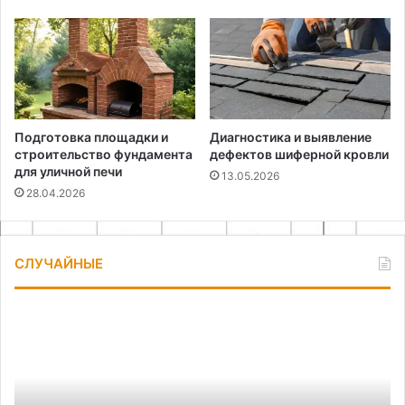
Подготовка площадки и
Диагностика и выявление
строительство фундамента
дефектов шиферной кровли
для уличной печи
13.05.2026
28.04.2026
СЛУЧАЙНЫЕ
Как
Ин
сшить
и
подушку
тк
своими
дл
руками
со