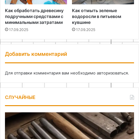
Как обработать древесину
Как отмыть зеленые
подручными средствами с
водоросли в питьевом
минимальными затратами
кувшине
17.09.2025
17.09.2025
Добавить комментарий
Для отправки комментария вам необходимо
авторизоваться
.
СЛУЧАЙНЫЕ
Выбор
Чт
элементной
де
базы
ес
для
за