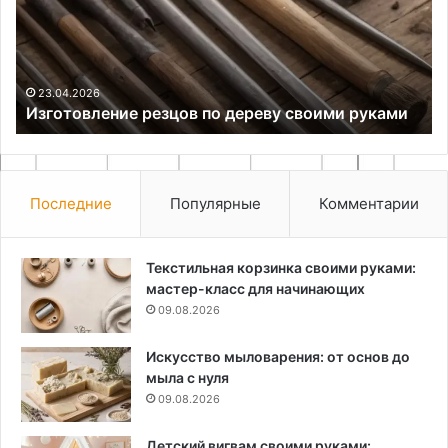
автомобильного
си
спецсигнала
в
ту
04.05.2026
Выбор элементной базы для автомобильного
спецсигнала
Последние
Популярные
Комментарии
Текстильная корзинка своими руками:
мастер-класс для начинающих
09.08.2026
Искусство мыловарения: от основ до
мыла с нуля
09.08.2026
Детский вигвам своими руками: