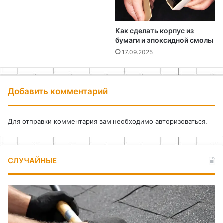
Как сделать корпус из
бумаги и эпоксидной смолы
17.09.2025
Добавить комментарий
Для отправки комментария вам необходимо
авторизоваться
.
СЛУЧАЙНЫЕ
Диагностика
Ка
и
сд
выявление
ел
дефектов
из