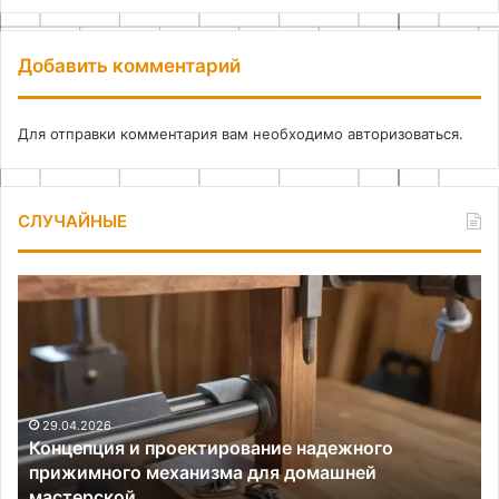
Добавить комментарий
Для отправки комментария вам необходимо
авторизоваться
.
СЛУЧАЙНЫЕ
Концепция
По
и
дл
проектирование
шк
надежного
не
прижимного
ид
механизма
для
29.04.2026
Концепция и проектирование надежного
домашней
прижимного механизма для домашней
мастерской
мастерской