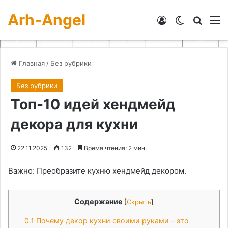
Arh-Angel
Войти
Switch skin
Искат
М
Главная
/
Без рубрики
Без рубрики
Топ-10 идей хендмейд
декора для кухни
22.11.2025
132
Время чтения: 2 мин.
Важно: Преобразите кухню хендмейд декором․
Содержание
[
Скрыть
]
0.1
Почему декор кухни своими руками – это