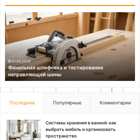
Финальная
Ка
шлифовка
во
и
ку
тестирование
н
направляющей
со
шины
сл
хв
21.04.2026
Финальная шлифовка и тестирование
направляющей шины
Последние
Популярные
Комментарии
Системы хранения в ванной: как
выбрать мебель и организовать
пространство