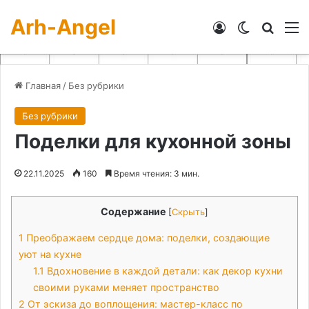
Arh-Angel
Войти
Switch skin
Искат
М
Главная
/
Без рубрики
Без рубрики
Поделки для кухонной зоны
22.11.2025
160
Время чтения: 3 мин.
Содержание
[
Скрыть
]
1
Преображаем сердце дома: поделки, создающие
уют на кухне
1.1
Вдохновение в каждой детали: как декор кухни
своими руками меняет пространство
2
От эскиза до воплощения: мастер-класс по