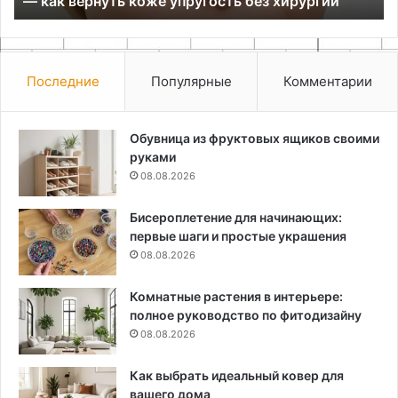
— как вернуть коже упругость без хирургии
коже
упругость
без
хирургии
Последние
Популярные
Комментарии
Обувница из фруктовых ящиков своими
руками
08.08.2026
Бисероплетение для начинающих:
первые шаги и простые украшения
08.08.2026
Комнатные растения в интерьере:
полное руководство по фитодизайну
08.08.2026
Как выбрать идеальный ковер для
вашего дома