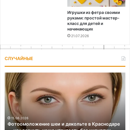
Игрушки из фетра своими
руками: простой мастер-
класс для детей и
начинающих
21.07.2026
СЛУЧАЙНЫЕ
Фотоомоложение
Ст
шеи
из
и
ка
декольте
св
в
ру
Краснодаре
по
—
ма
как
кл
15.06.2026
Фотоомоложение шеи и декольте в Краснодаре
вернуть