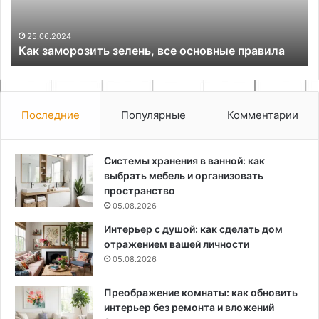
сад
с
29.07.2026
Световой декор: как преобразить дом и сад с
помощью
а
помощью гирлянд
гирлянд
Последние
Популярные
Комментарии
Системы хранения в ванной: как
выбрать мебель и организовать
пространство
05.08.2026
Интерьер с душой: как сделать дом
отражением вашей личности
05.08.2026
Преображение комнаты: как обновить
интерьер без ремонта и вложений