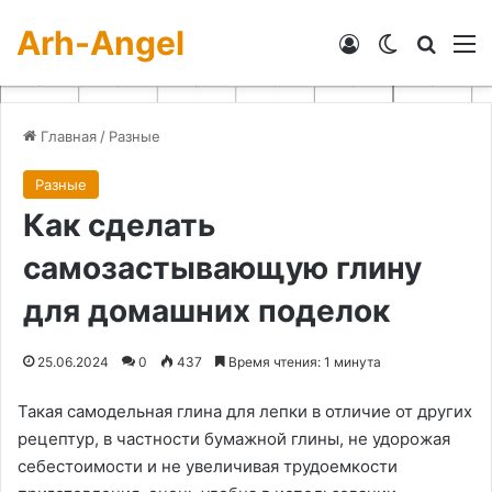
Arh-Angel
Войти
Switch skin
Искат
М
Главная
/
Разные
Разные
Как сделать
самозастывающую глину
для домашних поделок
25.06.2024
0
437
Время чтения: 1 минута
Такая самодельная глина для лепки в отличие от других
рецептур, в частности бумажной глины, не удорожая
себестоимости и не увеличивая трудоемкости