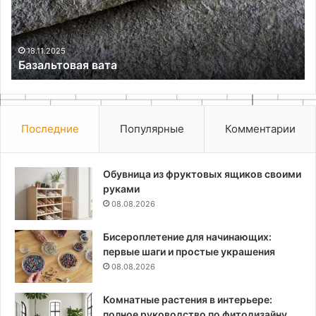
ст
18.11.2025
Базальтовая вата
Последние
Популярные
Комментарии
Обувница из фруктовых ящиков своими
руками
08.08.2026
Бисероплетение для начинающих:
первые шаги и простые украшения
08.08.2026
Комнатные растения в интерьере:
полное руководство по фитодизайну