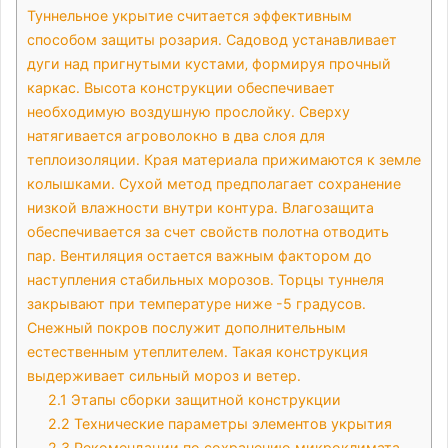
Туннельное укрытие считается эффективным
способом защиты розария․ Садовод устанавливает
дуги над пригнутыми кустами‚ формируя прочный
каркас․ Высота конструкции обеспечивает
необходимую воздушную прослойку․ Сверху
натягивается агроволокно в два слоя для
теплоизоляции․ Края материала прижимаются к земле
колышками․ Сухой метод предполагает сохранение
низкой влажности внутри контура․ Влагозащита
обеспечивается за счет свойств полотна отводить
пар․ Вентиляция остается важным фактором до
наступления стабильных морозов․ Торцы туннеля
закрывают при температуре ниже -5 градусов․
Снежный покров послужит дополнительным
естественным утеплителем․ Такая конструкция
выдерживает сильный мороз и ветер․
2.1
Этапы сборки защитной конструкции
2.2
Технические параметры элементов укрытия
2.3
Рекомендации по сохранению микроклимата