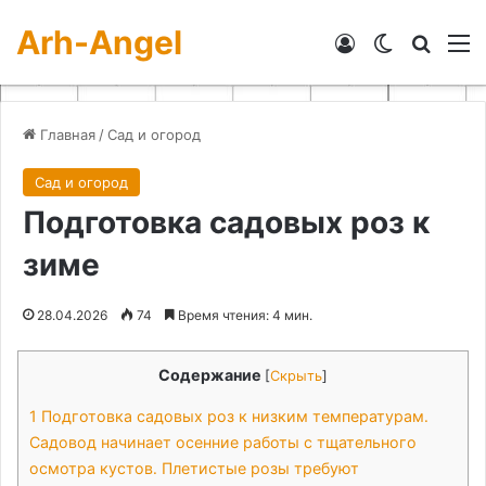
Arh-Angel
Войти
Switch skin
Искат
М
Главная
/
Сад и огород
Сад и огород
Подготовка садовых роз к
зиме
28.04.2026
74
Время чтения: 4 мин.
Содержание
[
Скрыть
]
1
Подготовка садовых роз к низким температурам․
Садовод начинает осенние работы с тщательного
осмотра кустов․ Плетистые розы требуют