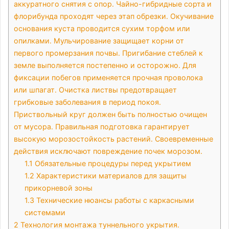
аккуратного снятия с опор․ Чайно-гибридные сорта и
флорибунда проходят через этап обрезки․ Окучивание
основания куста проводится сухим торфом или
опилками․ Мульчирование защищает корни от
первого промерзания почвы․ Пригибание стеблей к
земле выполняется постепенно и осторожно․ Для
фиксации побегов применяется прочная проволока
или шпагат․ Очистка листвы предотвращает
грибковые заболевания в период покоя․
Приствольный круг должен быть полностью очищен
от мусора․ Правильная подготовка гарантирует
высокую морозостойкость растений․ Своевременные
действия исключают повреждение почек морозом․
1.1
Обязательные процедуры перед укрытием
1.2
Характеристики материалов для защиты
прикорневой зоны
1.3
Технические нюансы работы с каркасными
системами
2
Технология монтажа туннельного укрытия․