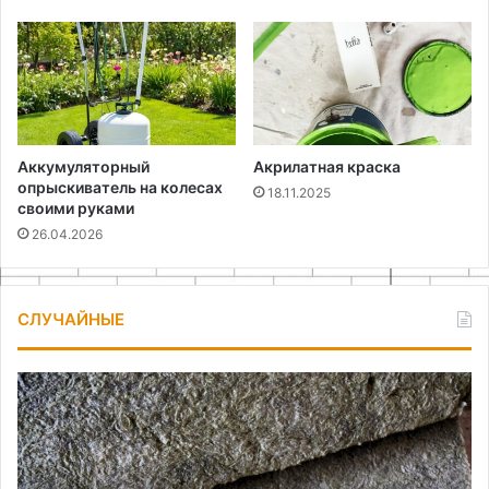
Аккумуляторный
Акрилатная краска
опрыскиватель на колесах
18.11.2025
своими руками
26.04.2026
СЛУЧАЙНЫЕ
Базальтовая
Ка
вата
сд
ор
дл
ра