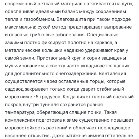
современный нетканый материал натягивается на дуги‚
обеспечивая идеальный баланс между сохранением
тепла и газообменом․ Влагозащита при таком подходе
максимальна: сухой метод предотвращает выпревание
и опасные грибковые заболевания․ Специальные
зажимы плотно фиксируют полотно на каркасе‚ а
металлические колышки надежно удерживают края у
самой земли․ Приствольный круг и корни защищены
мульчированием‚ а сверху часто укладывается лапник
для дополнительного снегозадержания․ Вентиляция
осуществляется через оставленные торцы‚ которые
садовод закрывает только когда ударит стабильный
мороз ниже -5 градусов․ Когда ляжет плотный снежный
покров‚ внутри туннеля сохранится ровная
температура‚ оберегающая спящие почки․ Такая
комплексная подготовка к зиме существенно повышает
морозостойкость растений и облегчает последующее
весеннее открытие․ Даже затяжная зимняя оттепель не