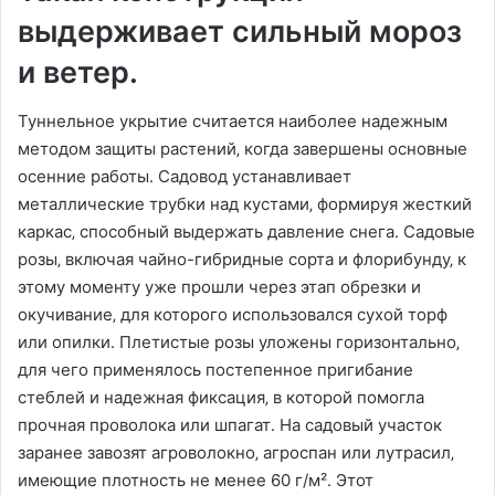
выдерживает сильный мороз
и ветер․
Туннельное укрытие считается наиболее надежным
методом защиты растений‚ когда завершены основные
осенние работы․ Садовод устанавливает
металлические трубки над кустами‚ формируя жесткий
каркас‚ способный выдержать давление снега․ Садовые
розы‚ включая чайно-гибридные сорта и флорибунду‚ к
этому моменту уже прошли через этап обрезки и
окучивание‚ для которого использовался сухой торф
или опилки․ Плетистые розы уложены горизонтально‚
для чего применялось постепенное пригибание
стеблей и надежная фиксация‚ в которой помогла
прочная проволока или шпагат․ На садовый участок
заранее завозят агроволокно‚ агроспан или лутрасил‚
имеющие плотность не менее 60 г/м²․ Этот