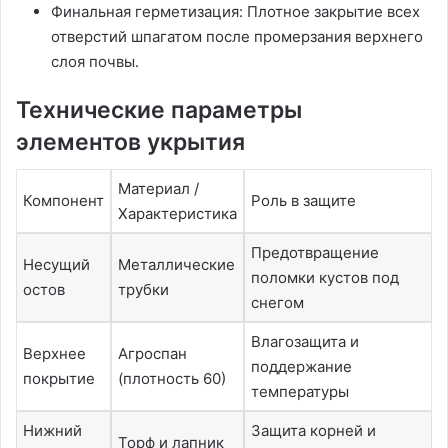
Финальная герметизация: Плотное закрытие всех
отверстий шпагатом после промерзания верхнего
слоя почвы․
Технические параметры
элементов укрытия
Материал /
Компонент
Роль в защите
Характеристика
Предотвращение
Несущий
Металлические
поломки кустов под
остов
трубки
снегом
Влагозащита и
Верхнее
Агроспан
поддержание
покрытие
(плотность 60)
температуры
Нижний
Защита корней и
Торф и лапник