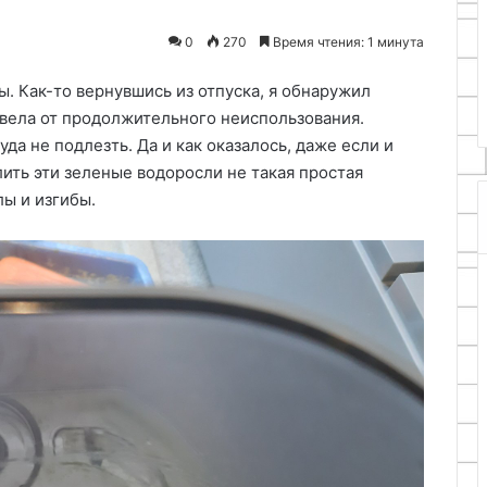
начать
05.08.2026
0
270
Время чтения: 1 минута
адовый
Рисование акварелью для
начинающих: с чего начать
. Как-то вернувшись из отпуска, я обнаружил
цвела от продолжительного неиспользования.
да не подлезть. Да и как оказалось, даже если и
лить эти зеленые водоросли не такая простая
лы и изгибы.