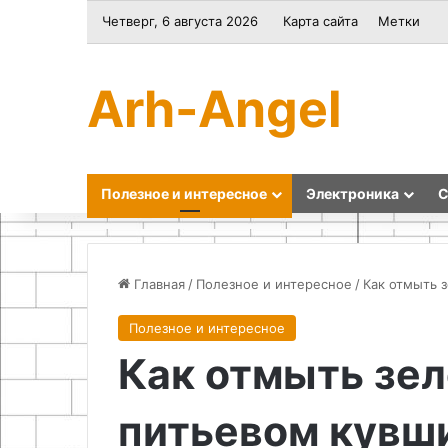
Четверг, 6 августа 2026
Карта сайта
Метки
Arh-Angel
Полезное и интересное
Электроника
С
Главная
/
Полезное и интересное
/
Как отмыть 
Полезное и интересное
Гидрофобизатор
Как
Как отмыть зел
сделать
садовый
светильник
питьевом кувш