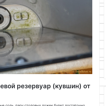
евой резервуар (кувшин) от
ые соль, пару столовых ложек будет достаточно.