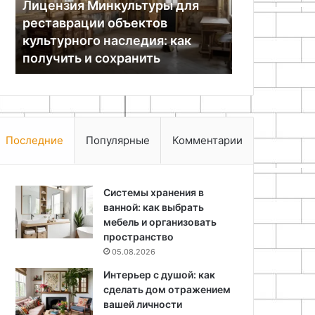
Лицензия Минкультуры для
Целевой взн
наследия:
профессионально
реставрации объектов
финансовая
как
ответственности
культурного наследия: как
профессио
получить
получить и сохранить
ответствен
и
сохранить
Последние
Популярные
Комментарии
Системы хранения в
ванной: как выбрать
мебель и организовать
пространство
05.08.2026
Интерьер с душой: как
сделать дом отражением
вашей личности