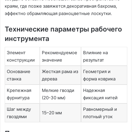
краям, где позже завяжется декоративная бахрома,
эффектно обрамляющая разноцветные лоскутки․
Технические параметры рабочего
инструмента
Элемент
Рекомендуемое
Влияние на
конструкции
значение
результат
Основание
Жесткая рама из
Геометрия и
станка
дерева
форма коврика
Крепежная
Мелкие гвозди
Надежная
фурнитура
(20-30 мм)
фиксация нитей
Шаг между
Равномерный и
15–20 мм
гвоздями
плотный уток