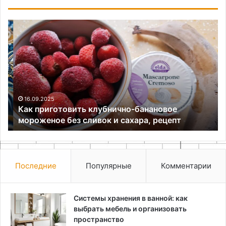
Как
Ви
приготовить
ла
клубнично-
банановое
мороженое
без
сливок
и
16.09.2025
Как приготовить клубнично-банановое
сахара,
мороженое без сливок и сахара, рецепт
рецепт
Последние
Популярные
Комментарии
Системы хранения в ванной: как
выбрать мебель и организовать
пространство