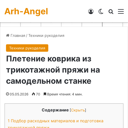
Arh-Angel
Войти
Switch skin
Искат
М
Главная
/
Техники рукоделия
Техники рукоделия
Плетение коврика из
трикотажной пряжи на
самодельном станке
05.05.2026
70
Время чтения: 4 мин.
Содержание
[
Скрыть
]
1
Подбор расходных материалов и подготовка
трикотажной пряжи