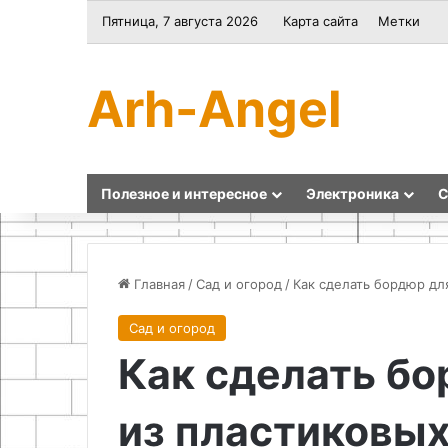
Пятница, 7 августа 2026
Карта сайта
Метки
Arh-Angel
Полезное и интересное
Электроника
С
Главная
/
Сад и огород
/
Как сделать бордюр дл
Сад и огород
Плетение
Как сделать б
деревьев
из
бисера
из пластиковы
своими
руками