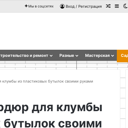
Случай
Sid
Мы в соцсетях
Вход / Регистрация
троительство и ремонт
Разные
Мастерская
Сад
я клумбы из пластиковых бутылок своими руками
Зачем
ордюр для клумбы
устанавливать
мягкий
стопор
х бутылок своими
из
старого