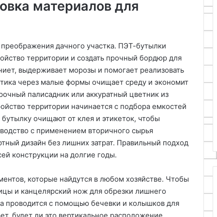
овка материалов для
 преображения дачного участка. ПЭТ-бутылки
ойство территории и создать прочный бордюр для
гниет, выдерживает морозы и помогает реализовать
стика через малые формы очищает среду и экономит
Прочный палисадник или аккуратный цветник из
ойство территории начинается с подбора емкостей
бутылку очищают от клея и этикеток, чтобы
оводство с применением вторичного сырья
фтный дизайн без лишних затрат. Правильный подход
сей конструкции на долгие годы.
ментов, которые найдутся в любом хозяйстве. Чтобы
ицы и канцелярский нож для обрезки лишнего
ка проводится с помощью бечевки и колышков для
ет, будет ли это вертикальное расположение