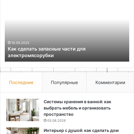
сделать
ры
запасные
в
части
Та
для
се
электромясорубки
ос
ви
р
16.09.2025
Как сделать запасные части для
и
электромясорубки
та
ло
Последние
Популярные
Комментарии
Системы хранения в ванной: как
выбрать мебель и организовать
пространство
05.08.2026
Интерьер с душой: как сделать дом