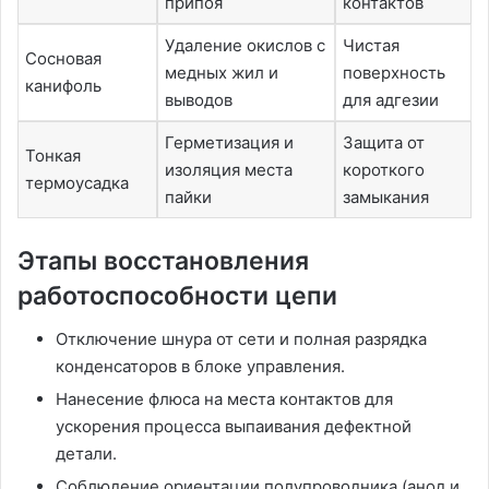
припоя
контактов
Удаление окислов с
Чистая
Сосновая
медных жил и
поверхность
канифоль
выводов
для адгезии
Герметизация и
Защита от
Тонкая
изоляция места
короткого
термоусадка
пайки
замыкания
Этапы восстановления
работоспособности цепи
Отключение шнура от сети и полная разрядка
конденсаторов в блоке управления.
Нанесение флюса на места контактов для
ускорения процесса выпаивания дефектной
детали.
Соблюдение ориентации полупроводника (анод и