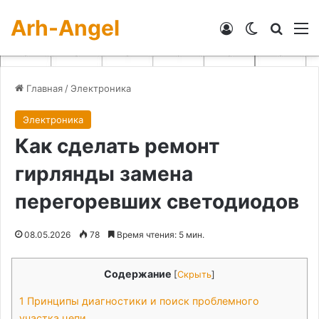
Arh-Angel
Войти
Switch skin
Искат
М
Главная
/
Электроника
Электроника
Как сделать ремонт
гирлянды замена
перегоревших светодиодов
08.05.2026
78
Время чтения: 5 мин.
Содержание
[
Скрыть
]
1
Принципы диагностики и поиск проблемного
участка цепи