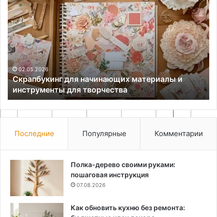
избавиться
пр
от
см
поросли
ре
деревьев
мо
и
кустарников
на
25.06.2024
Как избавиться от поросли деревьев и
участке
кустарников на участке
Последние
Популярные
Комментарии
Полка-дерево своими руками:
пошаговая инструкция
07.08.2026
Как обновить кухню без ремонта: