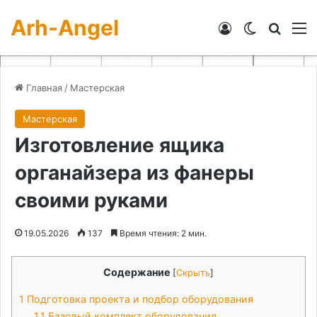
Arh-Angel
Войти
Switch skin
Искат
М
Главная
/
Мастерская
Мастерская
Изготовление ящика
органайзера из фанеры
своими руками
19.05.2026
137
Время чтения: 2 мин.
Содержание
[
Скрыть
]
1
Подготовка проекта и подбор оборудования
1.1
Базовый комплект оборудования