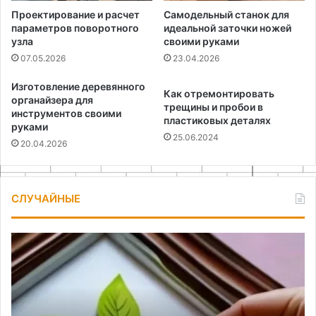
Проектирование и расчет
Самодельный станок для
параметров поворотного
идеальной заточки ножей
узла
своими руками
07.05.2026
23.04.2026
Изготовление деревянного
Как отремонтировать
органайзера для
трещины и пробои в
инструментов своими
пластиковых деталях
руками
25.06.2024
20.04.2026
СЛУЧАЙНЫЕ
Поделки
Лу
ко
от
Дню
По
матери
с
своими
ба
руками
и