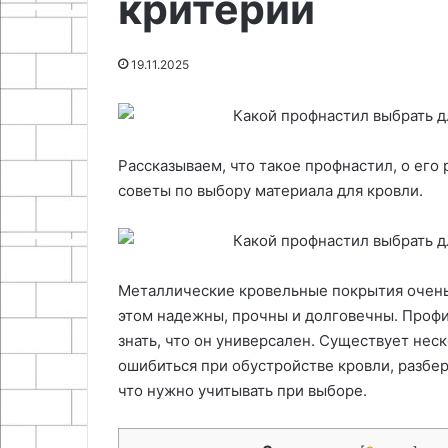
критерии
18.05.2026
28.04.
Подготовка колодезного
Регул
19.11.2025
ствола к зимнему периоду
паяль
Рассказываем, что такое профнастил, о его
советы по выбору материала для кровли.
Металлические кровельные покрытия очень
этом надежны, прочны и долговечны. Профи
знать, что он универсален. Существует нес
ошибиться при обустройстве кровли, разбе
что нужно учитывать при выборе.