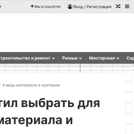
Случа
Si
и
Мы в соцсетях
Вход / Регистрация
троительство и ремонт
Разные
Мастерская
Сад
 4 вида материала и критерии
тил выбрать для
р
Подготовка
и
и
материала и
разметка
а
территории
для
строительства