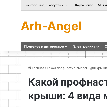
Воскресенье, 9 августа 2026
Карта сайта
Метк
Arh-Angel
Полезное и интересное
Электроника
С
Главная
/
Какой профнастил выбрать для крыши:
Какой профнас
Подготовка
Регулято
колодезного
мощност
крыши: 4 вида 
ствола
для
к
паяльник
зимнему
своими
периоду
руками