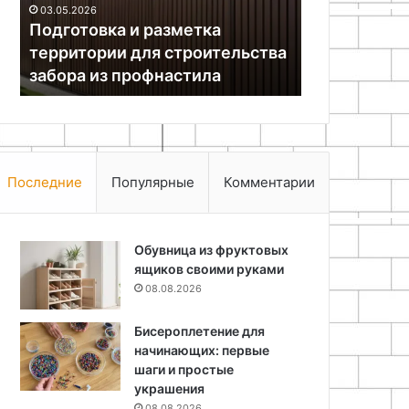
рука
ка
0
ительства
Ка
24.11.2025
ла
Эко-украшения для дома
пе
Последние
Популярные
Комментарии
Обувница из фруктовых
ящиков своими руками
08.08.2026
Бисероплетение для
начинающих: первые
шаги и простые
украшения
08.08.2026