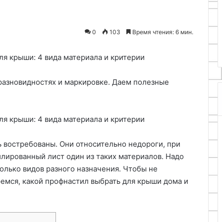
03.05.2026
забора
Подготовка и размет
2026
из
ятор мощности для
территории для стро
профнастила
0
103
Время чтения: 6 мин.
ника своими руками
забора из профнасти
 разновидностях и маркировке. Даем полезные
 востребованы. Они относительно недороги, при
лированный лист один из таких материалов. Надо
колько видов разного назначения. Чтобы не
ремся, какой профнастил выбрать для крыши дома и