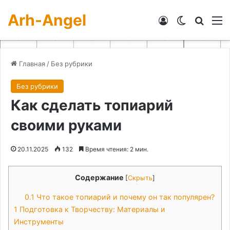
Arh-Angel
Войти
Switch skin
Искат
М
Главная
/
Без рубрики
Без рубрики
Как сделать топиарий
своими руками
20.11.2025
132
Время чтения: 2 мин.
Содержание
[
Скрыть
]
0.1
Что такое топиарий и почему он так популярен?
1
Подготовка к Творчеству: Материалы и
Инструменты