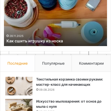
игрушку
мя
из
кр
носка
за
из
би
28.11.2025
Как сшить игрушку из носка
Последние
Популярные
Комментарии
Текстильная корзинка своими руками:
мастер-класс для начинающих
09.08.2026
Искусство мыловарения: от основ до
мыла с нуля