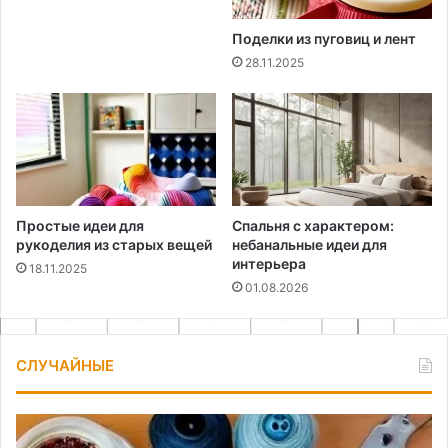
Поделки из пуговиц и лент
28.11.2025
Простые идеи для
Спальня с характером:
рукоделия из старых вещей
небанальные идеи для
интерьера
18.11.2025
01.08.2026
СЛУЧАЙНЫЕ
Как
Са
сшить
ре