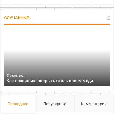
СЛУЧАЙНЫЕ
Как
Ал
правильно
по
покрыть
ем
сталь
и
слоем
ин
меди
дл
до
за
г
25.06.2024
Как правильно покрыть сталь слоем меди
Последние
Популярные
Комментарии