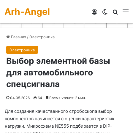
Arh-Angel
Войти
Switch skin
Искат
М
Главная
/
Электроника
Электроника
Выбор элементной базы
для автомобильного
спецсигнала
04.05.2026
64
Время чтения: 2 мин.
Для создания качественного стробоскопа выбор
компонентов начинается с оценки характеристик
нагрузки. Микросхема NE555 подбирается в DIP-