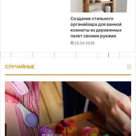
Создание стильного
органайзера для ванной
комнаты из деревянных
палет своими руками
23.04.2026
СЛУЧАЙНЫЕ
Как
Сл
сделать
ку
браслет
и
своими
са
руками
зн
бе
ку
18.11.2025