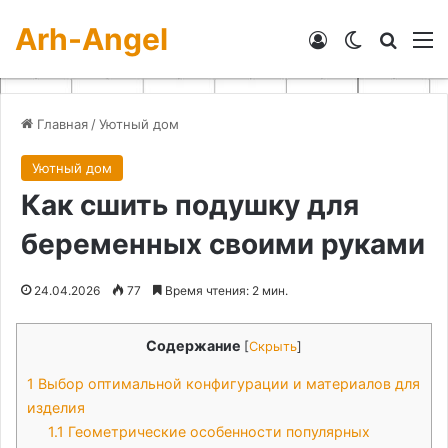
Arh-Angel
Войти
Switch skin
Искат
М
Главная
/
Уютный дом
Уютный дом
Как сшить подушку для
беременных своими руками
24.04.2026
77
Время чтения: 2 мин.
Содержание
[
Скрыть
]
1
Выбор оптимальной конфигурации и материалов для
изделия
1.1
Геометрические особенности популярных