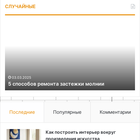
СЛУЧАЙНЫЕ
5
Ба
способов
на
ремонта
уз
застежки
дл
молнии
за
на
л
03.03.2025
5 способов ремонта застежки молнии
Последние
Популярные
Комментарии
Как построить интерьер вокруг
произведения искусства