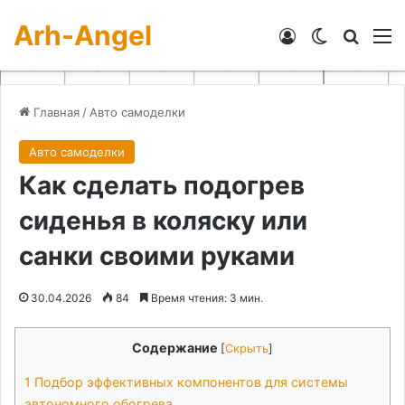
Arh-Angel
Войти
Switch skin
Искат
М
Главная
/
Авто самоделки
Авто самоделки
Как сделать подогрев
сиденья в коляску или
санки своими руками
30.04.2026
84
Время чтения: 3 мин.
Содержание
[
Скрыть
]
1
Подбор эффективных компонентов для системы
автономного обогрева