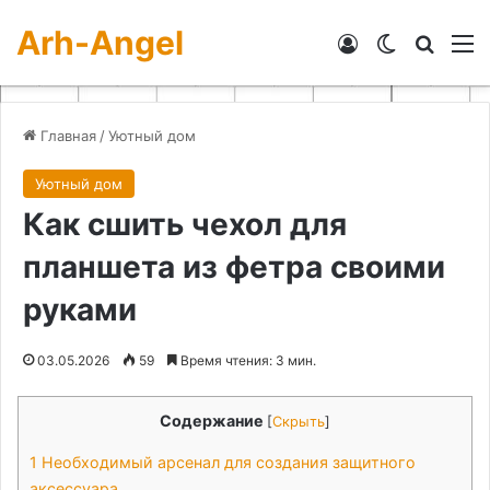
Arh-Angel
Войти
Switch skin
Искат
М
Главная
/
Уютный дом
Уютный дом
Как сшить чехол для
планшета из фетра своими
руками
03.05.2026
59
Время чтения: 3 мин.
Содержание
[
Скрыть
]
1
Необходимый арсенал для создания защитного
аксессуара