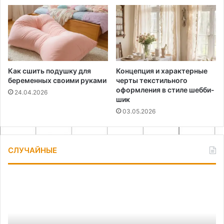
Как сшить подушку для
Концепция и характерные
беременных своими руками
черты текстильного
оформления в стиле шебби-
24.04.2026
шик
03.05.2026
СЛУЧАЙНЫЕ
Как
Пр
сделать
и
эффектные,
вы
настенные
ма
светильники
дл