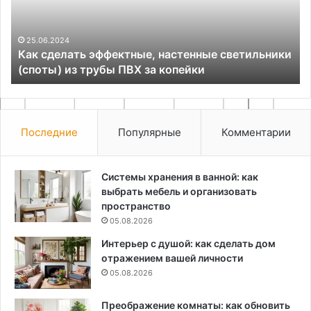
(споты)
со
из
ст
трубы
пр
25.06.2024
Как сделать эффектные, настенные светильники
ПВХ
(споты) из трубы ПВХ за копейки
за
копейки
Последние
Популярные
Комментарии
Системы хранения в ванной: как
выбрать мебель и организовать
пространство
05.08.2026
Интерьер с душой: как сделать дом
отражением вашей личности
05.08.2026
Преображение комнаты: как обновить