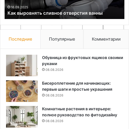
Физика магнитн
охраны
охраны Сердце
Сердце
ять сливное отверстия ванны
геркон
бюджетной
охранной
системы
геркон
Последние
Популярные
Комментарии
Обувница из фруктовых ящиков своими
руками
08.08.2026
Бисероплетение для начинающих:
первые шаги и простые украшения
08.08.2026
Комнатные растения в интерьере:
полное руководство по фитодизайну
08.08.2026