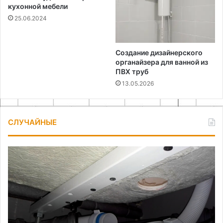
кухонной мебели
25.06.2024
Создание дизайнерского
органайзера для ванной из
ПВХ труб
13.05.2026
СЛУЧАЙНЫЕ
Физика
магнитного
поля
и
выбор
геркона
для
25.04.2026