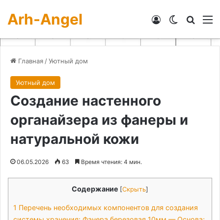
Arh-Angel
Войти
Switch skin
Искат
М
Главная
/
Уютный дом
Уютный дом
Создание настенного
органайзера из фанеры и
натуральной кожи
06.05.2026
63
Время чтения: 4 мин.
Содержание
[
Скрыть
]
1
Перечень необходимых компонентов для создания
системы хранения: Фанера березовая 10мм — Основа;