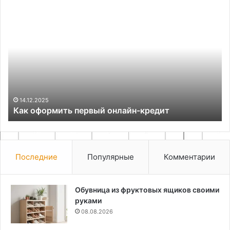
Как
Ос
оформить
ху
первый
де
онлайн-
вы
кредит
те
и
ма
14.12.2025
Как оформить первый онлайн-кредит
Последние
Популярные
Комментарии
Обувница из фруктовых ящиков своими
руками
08.08.2026