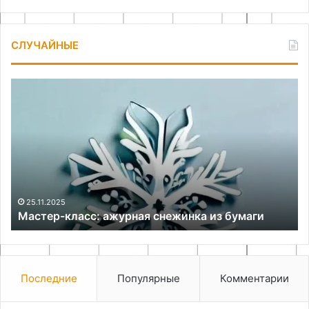
СЛУЧАЙНЫЕ
Мастер-
Ка
класс:
сд
ажурная
ла
снежинка
св
из
ру
бумаги
е
25.11.2025
Мастер-класс: ажурная снежинка из бумаги
Последние
Популярные
Комментарии