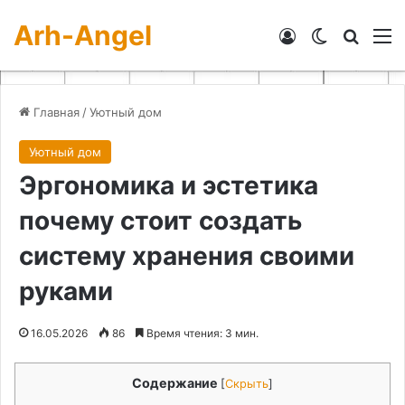
Arh-Angel
Войти
Switch skin
Искат
М
Главная
/
Уютный дом
Уютный дом
Эргономика и эстетика
почему стоит создать
систему хранения своими
руками
16.05.2026
86
Время чтения: 3 мин.
Содержание
[
Скрыть
]