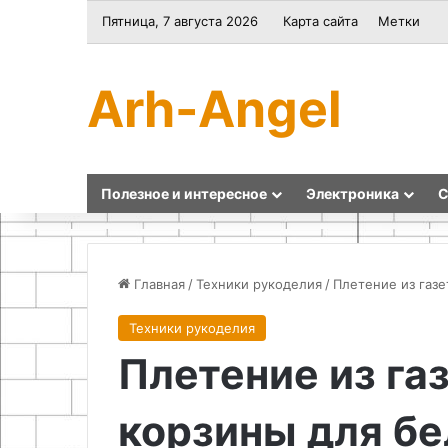
Пятница, 7 августа 2026
Карта сайта
Метки
Arh-Angel
Полезное и интересное
Электроника
С
Главная
/
Техники рукоделия
/
Плетение из газе
Техники рукоделия
Самодельный
Самодельная
Плетение из га
преобразователь
вешалка
5В
для
в
зонтов
корзины для бе
12В
из
на
деревянной