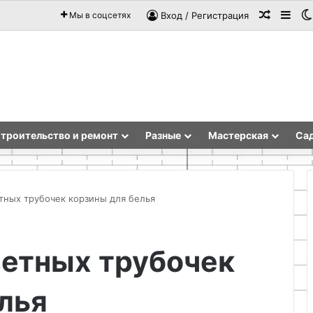
Случай
Sid
Мы в соцсетях
Вход / Регистрация
троительство и ремонт
Разные
Мастерская
Сад
тных трубочек корзины для белья
Отдых
зетных трубочек
с
мангалом
в
лья
Подмосковье:
идеальные