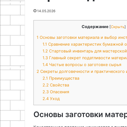
05.05.2026
MT3608
планки
Самодельный
24.05.2026
14.05.2026
преобразователь 5В в 12В на
Самодельная 
MT3608
зонтов из дер
Содержание
[
Скрыть
]
1
Основы заготовки материала и выбор инс
1.1
Сравнение характеристик бумажной 
1.2
Стартовый инвентарь для мастерско
1.3
Главный секрет податливости матери
1.4
Частые вопросы о заготовке сырья
2
Секреты долговечности и практического 
2.1
Преимущества
2.2
Свойства
2.3
Опасения
2.4
Уход
Основы заготовки мате