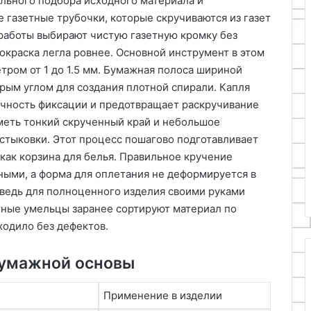
льного подбора исходного материала и
 газетные трубочки, которые скручиваются из газет
 работы выбирают чистую газетную кромку без
окраска легла ровнее. Основной инструмент в этом
тром от 1 до 1.5 мм. Бумажная полоса шириной
трым углом для создания плотной спирали. Капля
очность фиксации и предотвращает раскручивание
иметь тонкий скрученный край и небольшое
 стыковки. Этот процесс пошагово подготавливает
 как корзина для белья. Правильное кручение
вными, а форма для оплетания не деформируется в
 ведь для полноценного изделия своими руками
тные умельцы заранее сортируют материал по
ходило без дефектов.
бумажной основы
Применение в изделии