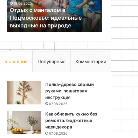
Эпиляция н
07.05.2026
для
работает
Как связать снуд спицами
лазере: тех
начинающих
там,
пошаговая инструкция для
работает та
где
начинающих
справляютс
другие
не
справляются
Последние
Популярные
Комментарии
Полка-дерево своими
руками: пошаговая
инструкция
07.08.2026
Как обновить кухню без
ремонта: бюджетные
идеи декора
07.08.2026