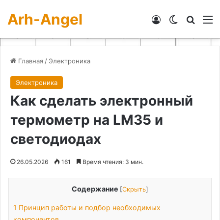
Arh-Angel
Войти
Switch skin
Искат
М
Главная
/
Электроника
Электроника
Как сделать электронный
термометр на LM35 и
светодиодах
26.05.2026
161
Время чтения: 3 мин.
Содержание
[
Скрыть
]
1
Принцип работы и подбор необходимых
компонентов