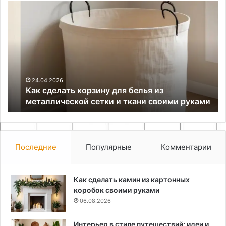
Как
Ка
сделать
пр
корзину
по
для
ко
белья
на
из
пл
металлической
ок
сетки
24.04.2026
Как сделать корзину для белья из
и
металлической сетки и ткани своими руками
ткани
своими
руками
Последние
Популярные
Комментарии
Как сделать камин из картонных
коробок своими руками
06.08.2026
Интерьер в стиле путешествий: идеи и