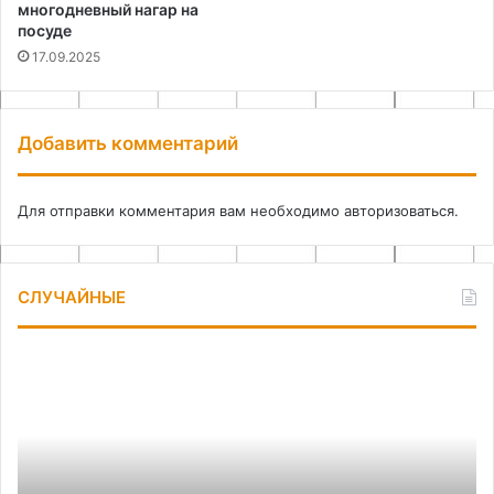
многодневный нагар на
посуде
17.09.2025
Добавить комментарий
Для отправки комментария вам необходимо
авторизоваться
.
СЛУЧАЙНЫЕ
Поделки
Ав
для
и
офиса
ко
своими
се
руками
по
кр