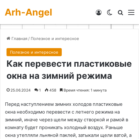
Arh-Angel
Войти
Switch skin
Искат
М
Главная
/
Полезное и интересное
Полезное и интересное
Как перевести пластиковые
окна на зимний режима
25.06.2024
1
458
Время чтения: 1 минута
Перед наступлением зимних холодов пластиковые
окна необходимо перевести с летнего режима на
зимний, иначе через щели между створкой и рамой в
комнату будет проникать холодный воздух. Раньше
окна утепляли льняной паклей, затыкали щели ватой, а