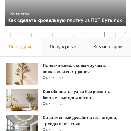
BA
23.11.2025
к
Поделки для офиса своими руками
Последние
Популярные
Комментарии
Полка-дерево своими руками:
пошаговая инструкция
07.08.2026
Как обновить кухню без ремонта:
бюджетные идеи декора
07.08.2026
Современный дизайн потолка: идеи,
тренды и решения
07.08.2026