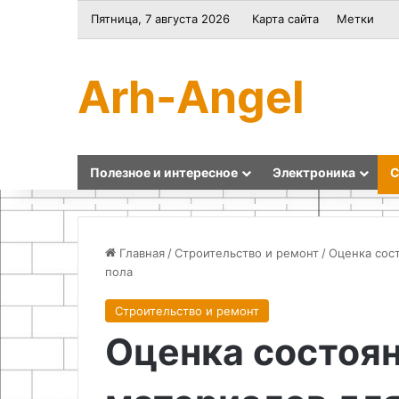
Пятница, 7 августа 2026
Карта сайта
Метки
Arh-Angel
Полезное и интересное
Электроника
С
Главная
/
Строительство и ремонт
/
Оценка сос
пола
Как
Кардмейкинг
Строительство и ремонт
сделать
для
Оценка состоян
свечи
начинающих:
гелевые
мастер-
с
класс
декором
по