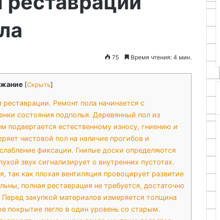
я реставрации
для начинающих:
ла
по созданию
24.11.2025
Поделки на Троицу с детьми
75
Время чтения: 4 мин.
жание
[
Скрыть
]
 реставрации. Ремонт пола начинается с
нки состояния подполья. Деревянный пол из
м подвергается естественному износу, гниению и
ряет чистовой пол на наличие прогибов и
слабление фиксации. Гнилые доски определяются
ухой звук сигнализирует о внутренних пустотах.
, так как плохая вентиляция провоцирует развитие
льны, полная реставрация не требуется, достаточно
. Перед закупкой материалов измеряется толщина
е покрытие легло в один уровень со старым.