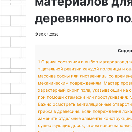
материалов дл
21.07.2026
своими
созданию
Кардмейкинг 
05.05.2026
руками
открыток
деревянного по
Как сделать свечи гелевые с
мастер-класс 
декором своими руками
открыток
30.04.2026
Содер
1
Оценка состояния и выбор материалов для
тщательной ревизии каждой половицы и оце
массива сосны или лиственницы со времене
механическим повреждениям. Мастер прове
характерный скрип пола, указывающий на о
при помощи стамески или простукивания: гл
Важно осмотреть вентиляционные отверстия
грибка в древесине. Если повреждения лока
заменить отдельные элементы конструкции
существующих досок, чтобы новое напольно