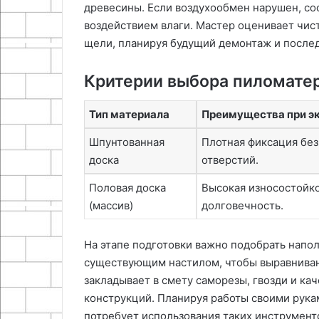
древесины. Если воздухообмен нарушен, со
воздействием влаги. Мастер оценивает чист
щели, планируя будущий демонтаж и после
Критерии выбора пиломате
Тип материала
Преимущества при э
Шпунтованная
Плотная фиксация без
доска
отверстий.
Половая доска
Высокая износостойко
(массив)
долговечность.
На этапе подготовки важно подобрать напо
существующим настилом, чтобы выравниван
закладывает в смету саморезы, гвозди и к
конструкций. Планируя работы своими рукам
потребует использования таких инструменто