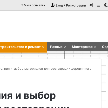
Случай
Sid
Мы в соцсетях
Вход / Регистрация
троительство и ремонт
Разные
Мастерская
Сад
тояния и выбор материалов для реставрации деревянного
Поделки
на
ия и выбор
Троицу
с
детьми