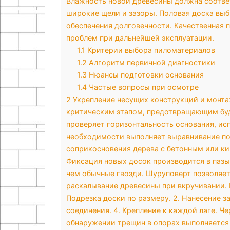
Влажность новой древесины должна соответ
широкие щели и зазоры. Половая доска выб
обеспечения долговечности. Качественная 
проблем при дальнейшей эксплуатации.
1.1
Критерии выбора пиломатериалов
1.2
Алгоритм первичной диагностики
1.3
Нюансы подготовки основания
1.4
Частые вопросы при осмотре
2
Укрепление несущих конструкций и монтаж
критическим этапом, предотвращающим буд
проверяет горизонтальность основания, ис
необходимости выполняет выравнивание по
соприкосновения дерева с бетонным или ки
Фиксация новых досок производится в пазы
чем обычные гвозди. Шуруповерт позволяет
раскалывание древесины при вкручивании. 
Подрезка доски по размеру. 2. Нанесение з
соединения. 4. Крепление к каждой лаге. Ч
обнаружении трещин в опорах выполняется