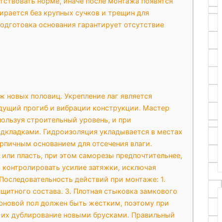
ствовать норме, иначе после монтажа появятся
ирается без крупных сучков и трещин для
подготовка основания гарантирует отсутствие
 новых половиц. Укрепление лаг является
ущий прогиб и вибрации конструкции. Мастер
пользуя строительный уровень, и при
дкладками. Гидроизоляция укладывается в местах
рпичным основанием для отсечения влаги.
 или пласть, при этом саморезы предпочтительнее,
 контролировать усилие затяжки, исключая
Последовательность действий при монтаже: 1.
ащитного состава. 3. Плотная стыковка замкового
ерновой пол должен быть жестким, поэтому при
 их дублирование новыми брусками. Правильный