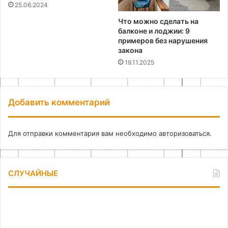
25.06.2024
Что можно сделать на
балконе и лоджии: 9
примеров без нарушения
закона
19.11.2025
Добавить комментарий
Для отправки комментария вам необходимо
авторизоваться
.
СЛУЧАЙНЫЕ
Ритуальные
Ка
услуги:
вы
что
ту