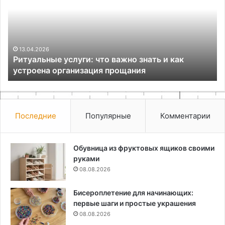
важно
в
знать
Кы
и
по
как
ру
устроена
дл
13.04.2026
Ритуальные услуги: что важно знать и как
организация
пу
устроена организация прощания
прощания
Последние
Популярные
Комментарии
Обувница из фруктовых ящиков своими
руками
08.08.2026
Бисероплетение для начинающих:
первые шаги и простые украшения
08.08.2026