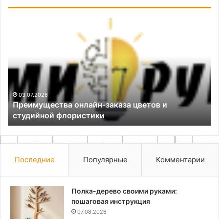
Преимущества
По
онлайн-
ин
заказа
и
цветов
вы
и
ма
студийной
дл
флористики
об
во
03.07.2026
Преимущества онлайн-заказа цветов и
студийной флористики
Последние
Популярные
Комментарии
Полка-дерево своими руками:
пошаговая инструкция
07.08.2026