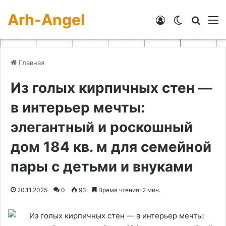
Arh-Angel
Войти
Switch skin
Искат
М
Главная
Из голых кирпичных стен —
в интерьер мечты:
элегантный и роскошный
дом 184 кв. м для семейной
пары с детьми и внуками
20.11.2025
0
93
Время чтения: 2 мин.