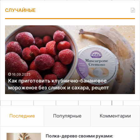
СЛУЧАЙНЫЕ
Как
Ка
приготовить
сд
клубнично-
зв
банановое
дл
мороженое
ги
без
сливок
и
16.09.2025
и
Как приготовить клубнично-банановое
сахара,
мороженое без сливок и сахара, рецепт
рецепт
Последние
Популярные
Комментарии
Полка-дерево своими руками: