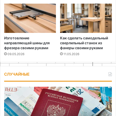
Изготовление
Как сделать самодельный
направляющей шины для
сверлильный станок из
фрезера своими руками
фанеры своими руками
09.05.2026
11.05.2026
СЛУЧАЙНЫЕ
Комплексное
П
оформление
ку
виз
де
в
си
Москве:
цв