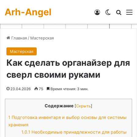
Arh-Angel
Войти
Switch skin
Искат
М
Главная
/
Мастерская
Мастерская
Как сделать органайзер для
сверл своими руками
23.04.2026
75
Время чтения: 3 мин.
Содержание
[
Скрыть
]
1
Подготовка инвентаря и выбор основы для системы
хранения
1.0.1
Необходимые принадлежности для работы