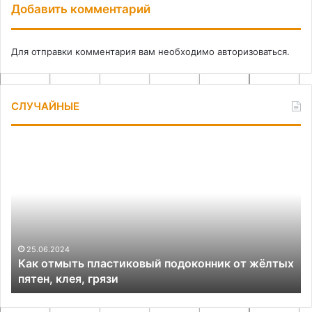
Добавить комментарий
Для отправки комментария вам необходимо
авторизоваться
.
СЛУЧАЙНЫЕ
Как
По
отмыть
со
пластиковый
за
подоконник
и
от
ка
жёлтых
гр
пятен,
ле
клея,
сп
25.06.2024
Как отмыть пластиковый подоконник от жёлтых
грязи
то
пятен, клея, грязи
си