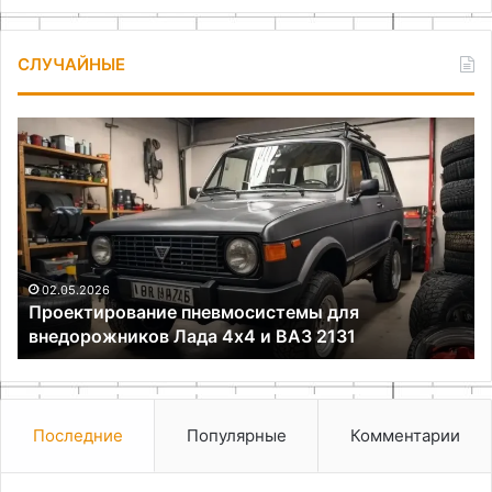
СЛУЧАЙНЫЕ
Проектирование
Ка
пневмосистемы
сд
для
фе
внедорожников
иг
Лада
4х4
и
ВАЗ
02.05.2026
Проектирование пневмосистемы для
2131
внедорожников Лада 4х4 и ВАЗ 2131
Последние
Популярные
Комментарии