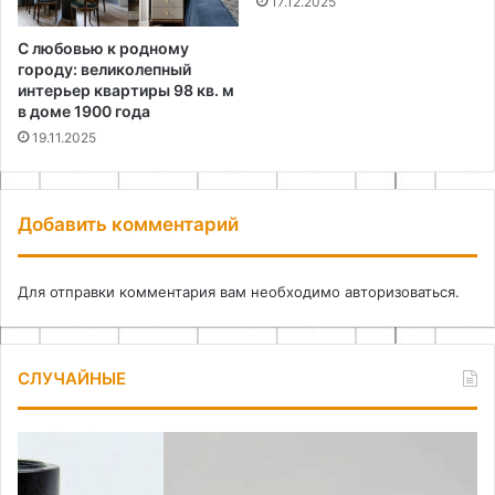
17.12.2025
С любовью к родному
городу: великолепный
интерьер квартиры 98 кв. м
в доме 1900 года
19.11.2025
Добавить комментарий
Для отправки комментария вам необходимо
авторизоваться
.
СЛУЧАЙНЫЕ
Как
Ор
сделать
хр
вазу
в