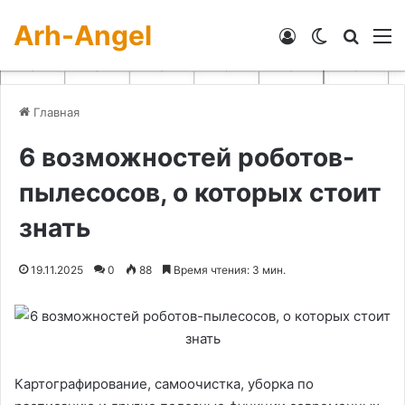
Arh-Angel
Войти
Switch skin
Искат
М
Главная
6 возможностей роботов-
пылесосов, о которых стоит
знать
19.11.2025
0
88
Время чтения: 3 мин.
Картографирование, самоочистка, уборка по