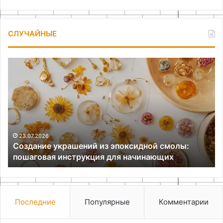
СЛУЧАЙНЫЕ
Создание
Ук
украшений
дл
из
во
эпоксидной
DI
смолы:
об
пошаговая
и
инструкция
ре
для
23.07.2026
Создание украшений из эпоксидной смолы:
начинающих
пошаговая инструкция для начинающих
Последние
Популярные
Комментарии