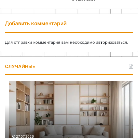
Добавить комментарий
Для отправки комментария вам необходимо
авторизоваться
.
СЛУЧАЙНЫЕ
Организация
Ал
хранения
в
маленькой
квартире
27.07.2026