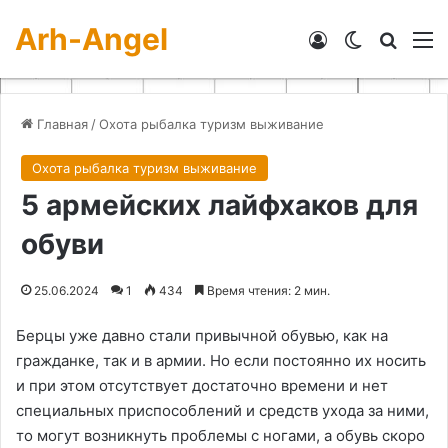
Arh-Angel
Войти
Switch skin
Искат
М
Главная
/
Охота рыбалка туризм выживание
Охота рыбалка туризм выживание
5 армейских лайфхаков для
обуви
25.06.2024
1
434
Время чтения: 2 мин.
Берцы уже давно стали привычной обувью, как на
гражданке, так и в армии. Но если постоянно их носить
и при этом отсутствует достаточно времени и нет
специальных приспособлений и средств ухода за ними,
то могут возникнуть проблемы с ногами, а обувь скоро