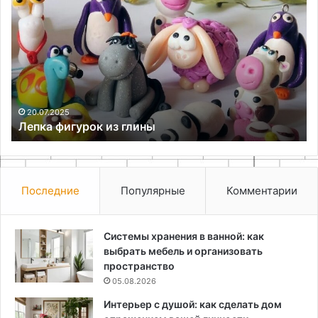
фигурок
со
из
ше
глины
ни
бе
уз
и
ут
20.07.2025
Лепка фигурок из глины
Последние
Популярные
Комментарии
Системы хранения в ванной: как
выбрать мебель и организовать
пространство
05.08.2026
Интерьер с душой: как сделать дом