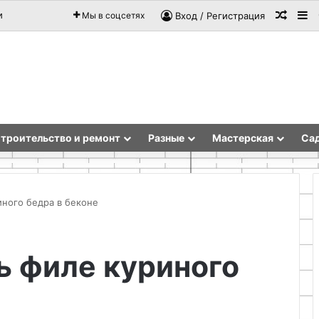
Случа
Si
и
Мы в соцсетях
Вход / Регистрация
троительство и ремонт
Разные
Мастерская
Сад
иного бедра в беконе
Как
ь филе куриного
сделать
наждак
из
двигателя
стиральной