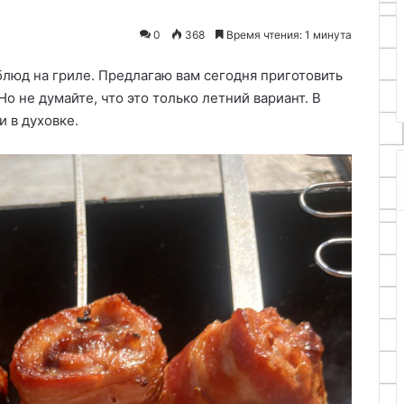
20.04.2026
машины
Как сделать наждак из
0
368
Время чтения: 1 минута
своими
уклу своими
двигателя стиральной машин
руками
своими руками
блюд на гриле. Предлагаю вам сегодня приготовить
о не думайте, что это только летний вариант. В
и в духовке.