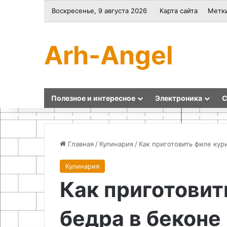
Воскресенье, 9 августа 2026
Карта сайта
Метк
Arh-Angel
Полезное и интересное
Электроника
С
Главная
/
Кулинария
/
Как приготовить филе кур
Кулинария
Мозаика
Как
Как приготовит
из
сделать
битой
куклу
плитки
своими
бедра в беконе
своими
руками
руками: