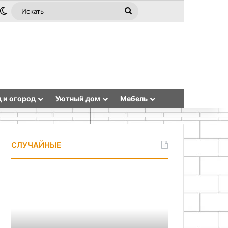
йная статья
debar
Switch skin
Искать
 и огород
Уютный дом
Мебель
СЛУЧАЙНЫЕ
Как
Подготовка
сделать
и
елочная
грунтование
игрушку
бетонного
Колокольчик
потолка
из
для