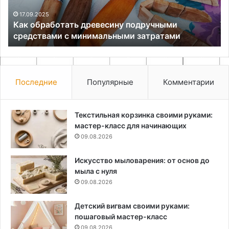
минимальными
затратами
17.09.2025
Как обработать древесину подручными
средствами с минимальными затратами
Последние
Популярные
Комментарии
Текстильная корзинка своими руками:
мастер-класс для начинающих
09.08.2026
Искусство мыловарения: от основ до
мыла с нуля
09.08.2026
Детский вигвам своими руками:
пошаговый мастер-класс
09.08.2026