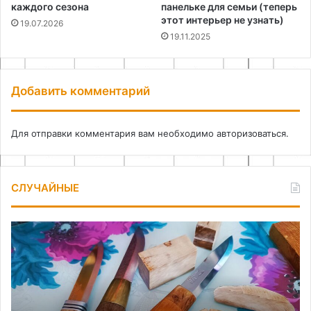
каждого сезона
панельке для семьи (теперь
этот интерьер не узнать)
19.07.2026
19.11.2025
Добавить комментарий
Для отправки комментария вам необходимо
авторизоваться
.
СЛУЧАЙНЫЕ
Как
Сб
обработать
са
древесину
оп
подручными
св
средствами
ру
с