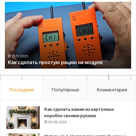
Как
Ха
сделать
ср
простую
аб
рацию
и
на
по
модуле
ид
ре
дл
ма
12.11.2025
Как сделать простую рацию на модуле
Последние
Популярные
Комментарии
Как сделать камин из картонных
коробок своими руками
06.08.2026