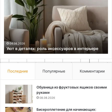
Уют
Ре
в
мо
деталях:
дл
роль
па
аксессуаров
св
в
ру
интерьере
04.08.2026
Уют в деталях: роль аксессуаров в интерьере
Последние
Популярные
Комментарии
Обувница из фруктовых ящиков своими
руками
08.08.2026
Бисероплетение для начинающих: