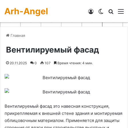
Arh-Angel
Войти
Switch skin
Искат
М
Главная
Вентилируемый фасад
20.11.2025
0
107
Время чтения: 4 мин.
Вентилируемый фасад это навесная конструкция,
прикрепляемая к внешней стене здания и монтируемая
облицовочным материалом. Применяется для защиты
строения от влаги при строительстве высотных и