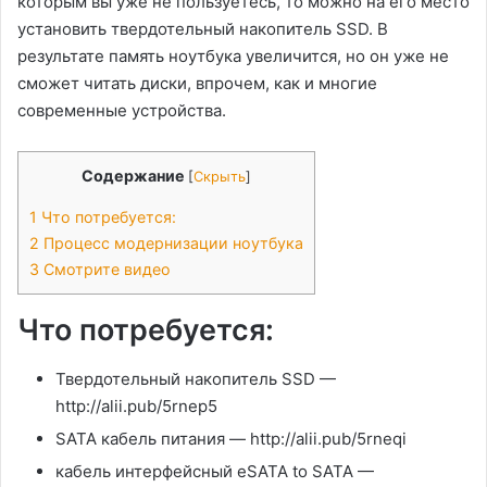
которым вы уже не пользуетесь, то можно на его место
установить твердотельный накопитель SSD. В
результате память ноутбука увеличится, но он уже не
сможет читать диски, впрочем, как и многие
современные устройства.
Содержание
[
Скрыть
]
1
Что потребуется:
2
Процесс модернизации ноутбука
3
Смотрите видео
Что потребуется:
Твердотельный накопитель SSD —
http://alii.pub/5rnep5
SATA кабель питания — http://alii.pub/5rneqi
кабель интерфейсный eSATA to SATA —