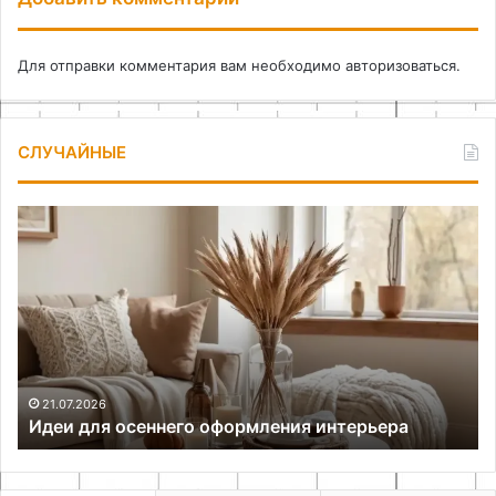
Для отправки комментария вам необходимо
авторизоваться
.
СЛУЧАЙНЫЕ
Идеи
Ка
для
сд
осеннего
фл
оформления
с
интерьера
ко
за
21.07.2026
Идеи для осеннего оформления интерьера