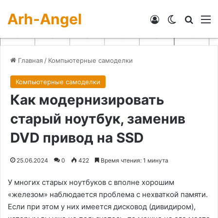
Arh-Angel
Войти
Switch skin
Искат
М
Главная
/
Компьютерные самоделки
Компьютерные самоделки
Как модернизировать
старый ноутбук, заменив
DVD привод на SSD
25.06.2024
0
422
Время чтения: 1 минута
У многих старых ноутбуков с вполне хорошим
«железом» наблюдается проблема с нехваткой памяти.
Если при этом у них имеется дисковод (дивидиром),