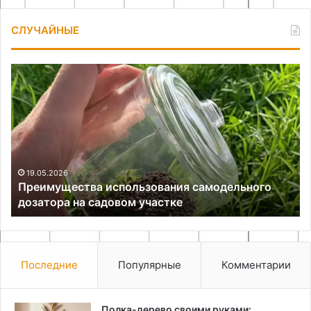
СЛУЧАЙНЫЕ
Преимущества
Пр
использования
ба
самодельного
ун
дозатора
пр
на
и
садовом
ус
участке
те
19.05.2026
Преимущества использования самодельного
дозатора на садовом участке
Последние
Популярные
Комментарии
Полка-дерево своими руками: