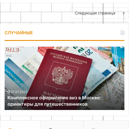
Следующая страница
СЛУЧАЙНЫЕ
Комплексное
Са
оформление
ре
виз
бе
в
кр
Москве:
на
ориентиры
для
путешественников
01.07.2025
Комплексное оформление виз в Москве:
ориентиры для путешественников