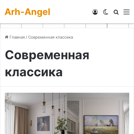
Arh-Angel
Войти
Switch skin
Искат
М
Главная
/
Современная классика
Современная
классика